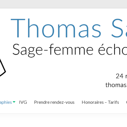
aphies
IVG
Prendre rendez-vous
Honoraires – Tarifs