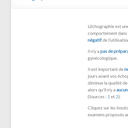
L’échographie est une
comportement dans l
négatif
de l’utilisat
Il n’y a
pas de prépar
gynécologique.
Il est important de
n
jours avant vos échog
diminue la qualité de
alors qu’il n’y a
aucune
(Sources :
1
et
2
).
Cliquez sur les bout
examens proposés au