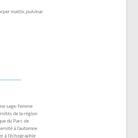
orper mattis, pulvinar
omme sage-femme
rnités de la région
ique du Parc de
ternité à l’automne
er à l’échographie