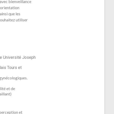
 avec bienveillance
 orientation
ainsi que les
uhaitez utiliser
e Université Joseph
ais Tours et
 gynécologiques.
ité et de
aillant)
perception et