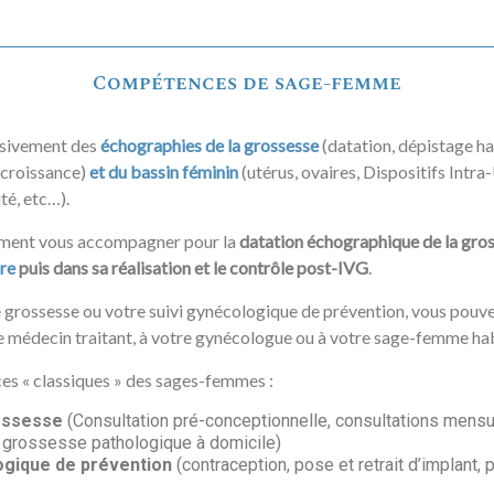
Compétences de sage-femme
usivement des
échographies de la grossesse
(datation, dépistage ha
a croissance)
et du bassin féminin
(utérus, ovaires, Dispositifs Intra
ité, etc…).
ment vous accompagner pour la
datation échographique de la gros
ire
puis dans sa réalisation et le contrôle post-IVG
.
re grossesse ou votre suivi gynécologique de prévention, vous pouv
e médecin traitant, à votre gynécologue ou à votre sage-femme hab
es « classiques » des sages-femmes :
rossesse
(Consultation pré-conceptionnelle, consultations mensue
de grossesse pathologique à domicile)
ogique de prévention
(contraception, pose et retrait d’implant, 