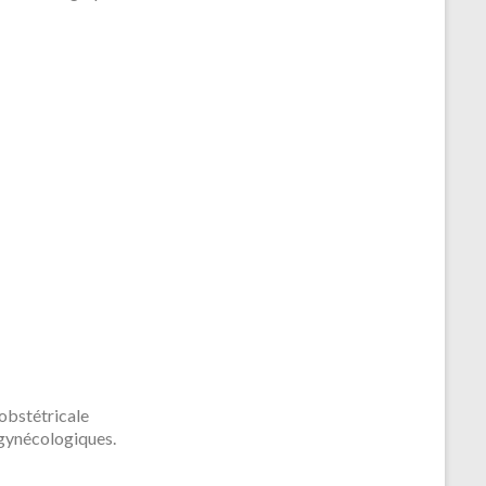
obstétricale
 gynécologiques.