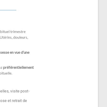
bituel trimestre
-Utérins, douleurs,
sesse en vue d’une
ez
préférentiellement
ituelle.
lles, visite post-
pose et retrait de