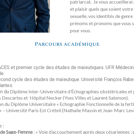
patriarcat. Je vous accueillerai
et plaisir quels que soient votre
sexuelle, vos identités de genre 
prénoms et pronoms que vous so
pour vous.
Parcours académique
ACES et premier cycle des études de maïeutiques. UFR Médecin
le.
econd cycle des études de maïeutique. Université François Rabel
Nantes.
Diplôme Inter-Universitaire d’Échographies obstétricales et
on du
s Descartes et Hôpital Necker (Yves Villes et Laurent Salomon).
n du Diplôme Universitaire « Echographie Fonctionnelle de la fertil
» – Université Paris Est Créteil (Nathalie Massin et Jean-Marc Lev
e :
t de Sage-Femme
: « Voie d’accouchement après deux césariennes : 