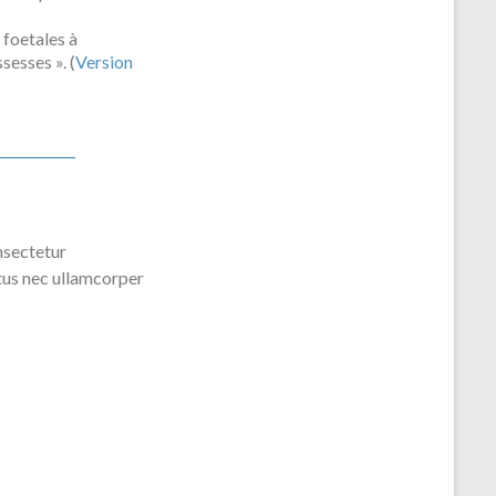
 foetales à
sesses ». (
Version
nsectetur
uctus nec ullamcorper