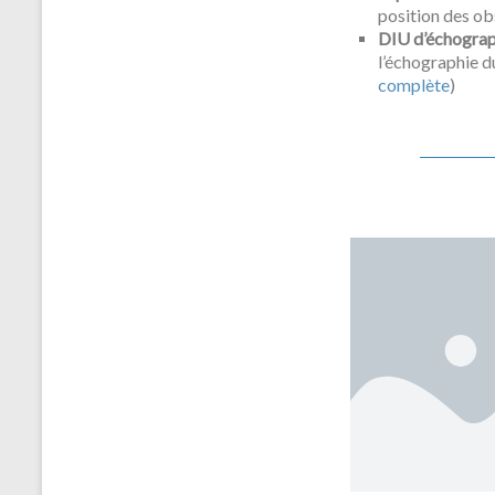
position des o
DIU d’échograp
l’échographie du
complète
)