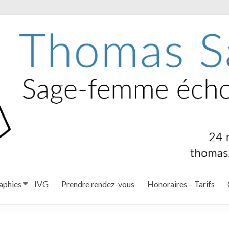
aphies
IVG
Prendre rendez-vous
Honoraires – Tarifs