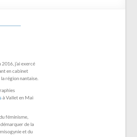
 2016, j’ai exercé
nt en cabinet
 la région nantaise.
graphies
s
à Vallet en Mai
f du féminisme,
e démarquer de la
 misogynie et du